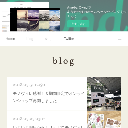
Ameba Owndで
あなただけのホームページやブログをつ
くろう
今すぐ試す
Home
blog
shop
Twitter
旧ブログ（アメブロ）
blog
2018.05.31 12:50
モノヴィレ感謝！＆期間限定でオンライ
ンショップ再開しました
2018.05.25 03:17
いよいよ明日から！サッポロモノヴィレ